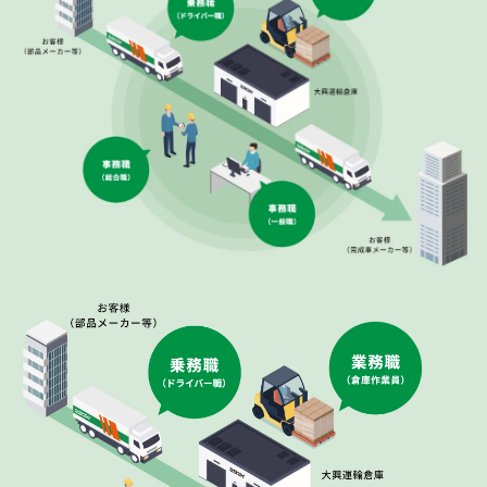
社員インタビュー／業務職（倉庫作業員）
若手座談会
乗務職（トラックド
環境を知る
福利厚生
研修・
キャリアパス
Q&A
家族が安心する会社
インターンシップ
（オープン・カンパニー）
お問い合わせ
事務職（総合職）