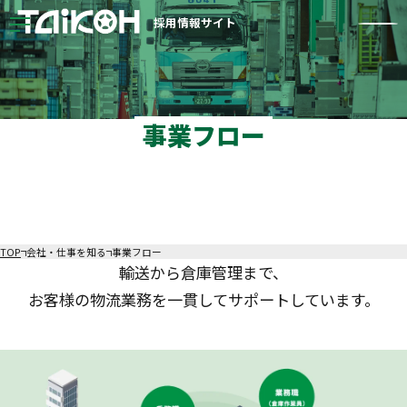
採用情報サイト
会社・仕事を知る
1分で知る大興運輸
事業フロー
自動車部品物流のお仕事が
初めての方へ
事業フロー
事務職（総合職・一般職）
乗務職（トラックドライバー）
業務職（倉庫作業員）
数字で見る大興運輸
TOP
会社・仕事を知る
事業フロー
人を知る
輸送から倉庫管理まで、
お客様の物流業務を一貫して
サポートしています。
社員インタビュー・
座談会
社員インタビュー／事務職（総合職）
社員インタビュー／乗務職（トラックドライバー・班長）
社員インタビュー／乗務職（トラックドライバー）
社員インタビュー／業務職（倉庫作業員・班長）