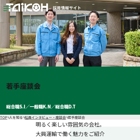
採用情報サイト
会社・仕事を知る
1分で知る大興運輸
事業フロー
自動車部品物流のお仕事が
初めての方へ
事務職（総合職・一般職）
乗務職（トラックドライバー）
業務職（倉庫作業員）
数字で見る大興運輸
若手座談会
人を知る
総合職S.I／一般職K.N／総合職D.T
社員インタビュー・
座談会
社員インタビュー／事務職（総合職）
TOP
人を知る
社員インタビュー・座談会
若手座談会
社員インタビュー／乗務職（トラックドライバー・班長）
明るく楽しい雰囲気の会社。
社員インタビュー／乗務職（トラックドライバー）
大興運輸で働く魅力をご紹介
社員インタビュー／業務職（倉庫作業員・班長）