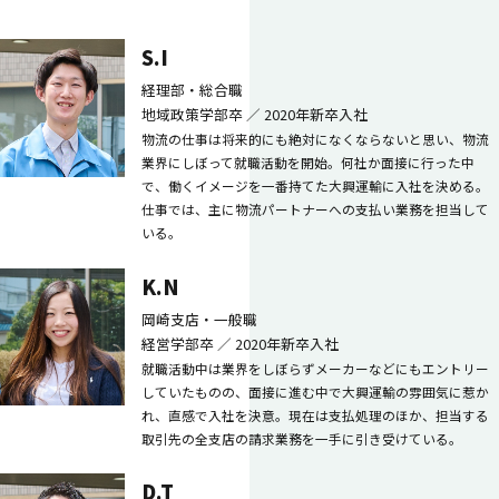
社員インタビュー／業務職（倉庫作業員）
若手座談会
S.I
経理部・総合職
地域政策学部卒 ／
2020年新卒入社
環境を知る
物流の仕事は将来的にも絶対になくならないと思い、物流
業界にしぼって就職活動を開始。何社か面接に行った中
福利厚生
で、働くイメージを一番持てた大興運輸に入社を決める。
研修・
キャリアパス
仕事では、主に物流パートナーへの支払い業務を担当して
Q&A
いる。
K.N
家族が安心する会社
岡崎支店・一般職
経営学部卒 ／
2020年新卒入社
就職活動中は業界をしぼらずメーカーなどにもエントリー
インターンシップ
（オープン・カンパニー）
していたものの、面接に進む中で大興運輸の雰囲気に惹か
れ、直感で入社を決意。現在は支払処理のほか、担当する
取引先の全支店の請求業務を一手に引き受けている。
お問い合わせ
D.T