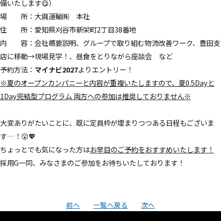
備いたします😋）
場 所：大興運輸㈱ 本社
住 所：愛知県刈谷市新栄町2丁目38番地
内 容：会社概要説明、グループで取り組む物流改善ワーク、豊田支
店に移動→現場見学！、昼食をとりながら座談会 など
予約方法：
マイナビ2027
よりエントリー！
※夏のオープンカンパニーと内容が重複いたしますので、夏0.5Dayと
1Day完結型プログラム 両方への参加は推奨しておりません※
大変ありがたいことに、既に定員枠が埋まりつつある日程もございま
す…！😲💖
ちょっとでも気になった方は
お早目のご予約をおすすめいたします！
採用G一同、みなさまのご参加をお待ちいたしております！
前へ
一覧へ戻る
次へ