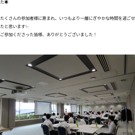
CSR重要課題
（マテリアリティ）
た☀️
安全品質方針・取組み
安全品質教育・行事
たくさんの参加者様に恵まれ、いつもより一層にぎやかな時間を過ごせ
人権方針
環境への取組み・ISO認証
たと思います✨
社会貢献活動・ 一般事業主行動計画・
ご参加くださった皆様、ありがとうございました！
女性活躍推進計画
健康経営
会社情報
企業理念・行動規範
会社概要
お取引先一覧
関連企業リンク
ニュース