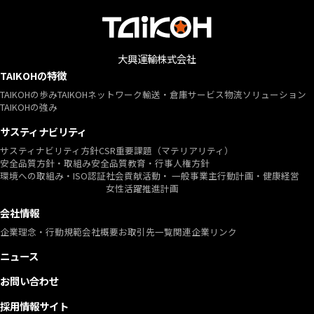
大興運輸株式会社
TAIKOHの特徴
TAIKOHの歩み
TAIKOHネットワーク
輸送・倉庫サービス
物流ソリューション
TAIKOHの強み
サスティナビリティ
サスティナビリティ方針
CSR重要課題
（マテリアリティ）
安全品質方針・取組み
安全品質教育・行事
人権方針
環境への取組み・ISO認証
社会貢献活動・ 一般事業主行動計画・
健康経営
女性活躍推進計画
会社情報
企業理念・行動規範
会社概要
お取引先一覧
関連企業リンク
ニュース
お問い合わせ
採用情報サイト