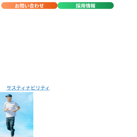
お問い合わせ
採用情報
サスティナビリティ
TAIKOHの歩み
安全品質方針・取組
企業理念・行動規範
輸送・倉庫サービス
人権方針
お取引先一覧
TAIKOHの強み
社会貢献活動・ 一般
女性活躍推進計画
健康経営
サスティナビリティ