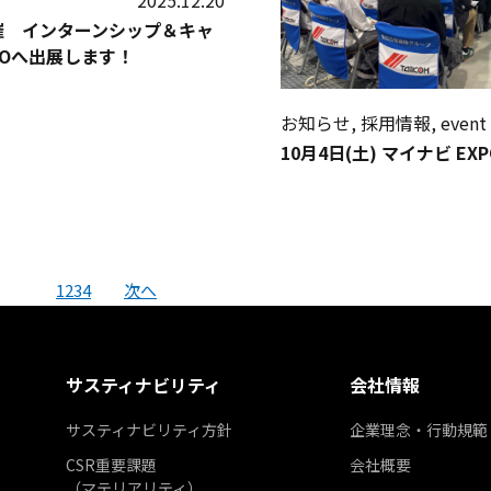
2025.12.20
開催 インターンシップ＆キャ
POへ出展します！
お知らせ, 採用情報, event
10月4日(土) マイナビ EX
1
2
3
4
次へ
サスティナビリティ
会社情報
サスティナビリティ方針
企業理念・行動規範
CSR重要課題
会社概要
（マテリアリティ）